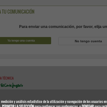
A TU COMUNICACIÓN
Para enviar una comunicación, por favor, elija u
Ya tengo una cuenta
No tengo cuenta
A TÉCNICA
Científico Médicos
 medición y análisis estadístico de la utilización y navegación de los usuarios en
eseci.es
s,
PERMITIR LA SELECCIÓN
para configurar sus preferencias, o
DENEGAR
para rech