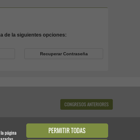
na de la siguientes opciones:
Recuperar Contraseña
CONGRESOS ANTERIORES
PERMITIR TODAS
 la página
azarlas.