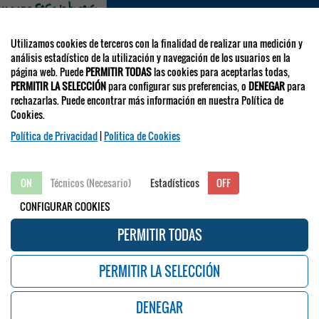
Utilizamos cookies de terceros con la finalidad de realizar una medición y
par@viajeseci.es
análisis estadístico de la utilización y navegación de los usuarios en la
página web. Puede
PERMITIR TODAS
las cookies para aceptarlas todas,
PERMITIR LA SELECCIÓN
para configurar sus preferencias, o
DENEGAR
para
RECCIONES EMAIL
rechazarlas. Puede encontrar más información en nuestra Política de
laboraciones y expo.comercial:
separ.expo@viajeseci.es
Cookies.
scripciones:
separ.inscripciones@viajeseci.es
ojamiento:
Política de Privacidad
separ.alojamiento@viajeseci.es
|
Politica de Cookies
entífica y otras:
separ@viajeseci.es
ON
Técnicos (Necesario)
ON
OFF
Estadísticos
OFF
CONFIGURAR COOKIES
CONGRESOS ANTERIORE
PERMITIR TODAS
 SEPAR. SOCIEDAD ESPAÑOLA DE NEUMOLOGÍA Y CIRUGÍA TORÁCICA / 2018-2025
PERMITIR LA SELECCIÓN
POLÍTICA DE COOKIES
/
PANEL DE CONFIGURACIÓN COOKIES
/
POLÍTICA DE
PRIVACIDAD
/
AVISO LEGAL
DENEGAR
Política de Privacidad
|
Politica de Cookies
|
Configurar Cookies
|
Aviso