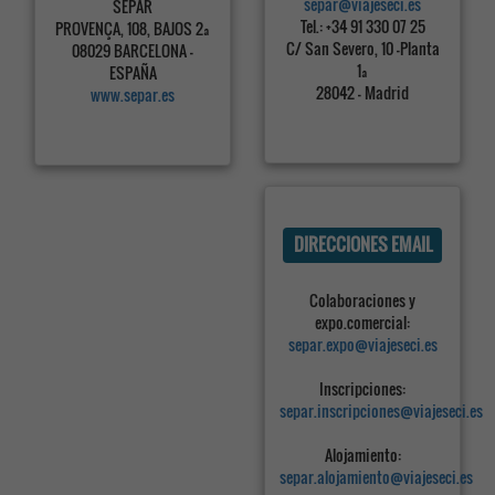
separ@viajeseci.es
SEPAR
Tel.: +34 91 330 07 25
PROVENÇA, 108, BAJOS 2ª
C/ San Severo, 10 -Planta
08029 BARCELONA -
1ª
ESPAÑA
28042 - Madrid
www.separ.es
DIRECCIONES EMAIL
Colaboraciones y
expo.comercial:
separ.expo@viajeseci.es
Inscripciones:
separ.inscripciones@viajeseci.es
Alojamiento:
separ.alojamiento@viajeseci.es