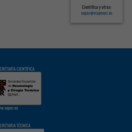
Científica y otras:
separ@viajeseci.es
CRETARÍA CIENTÍFICA
w.separ.es
CRETARIA TÉCNICA