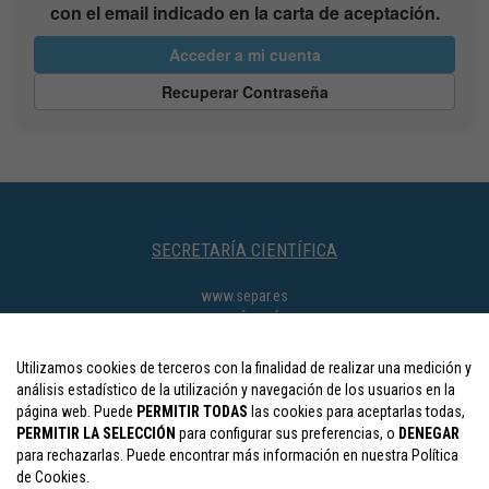
con el email indicado en la carta de aceptación.
Acceder a mi cuenta
Recuperar Contraseña
SECRETARÍA CIENTÍFICA
www.separ.es
SECRETARÍA TÉCNICA
separ@viajeseci.es
Utilizamos cookies de terceros con la finalidad de realizar una medición y
CONTACTOS
análisis estadístico de la utilización y navegación de los usuarios en la
página web. Puede
PERMITIR TODAS
las cookies para aceptarlas todas,
Colaboraciones y expo.comercial:
separ.expo@viajeseci.es
PERMITIR LA SELECCIÓN
para configurar sus preferencias, o
DENEGAR
Inscripciones:
separ.inscripciones@viajeseci.es
para rechazarlas. Puede encontrar más información en nuestra Política
Alojamiento:
separ.alojamiento@viajeseci.es
de Cookies.