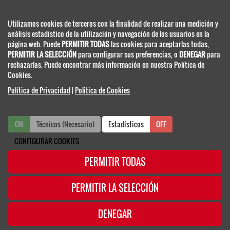
Utilizamos cookies de terceros con la finalidad de realizar una medición y
SEPAR
análisis estadístico de la utilización y navegación de los usuarios en la
PROVENÇA, 108, BAJOS 2ª
página web. Puede
PERMITIR TODAS
las cookies para aceptarlas todas,
08029 BARCELONA - ESPAÑA
PERMITIR LA SELECCIÓN
para configurar sus preferencias, o
DENEGAR
para
www.separ.es
rechazarlas. Puede encontrar más información en nuestra Política de
Cookies.
Política de Privacidad
|
Politica de Cookies
SECRETARIA TÉCNICA
ON
Técnicos (Necesario)
ON
OFF
Estadísticos
OFF
CONFIGURAR COOKIES
separ@viajeseci.es
Tel.: +34 91 330 07 25
PERMITIR TODAS
Fax: +34 91 420 39 52
PERMITIR LA SELECCIÓN
© SEPAR. SOCIEDAD ESPAÑOLA DE NEUMOLOGÍA Y CIRUGÍA TORÁCICA /
DENEGAR
2018-2019 /
POLÍTICA DE COOKIES
/
POLÍTICA DE PRIVACIDAD
Política de Privacidad
|
Politica de Cookies
|
Configurar Cookies