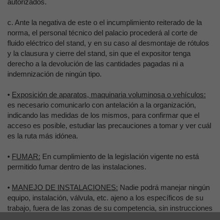
autorizados.
c.
Ante la negativa de este o el incumplimiento reiterado de la
norma, el personal técnico del palacio procederá al corte de
fluido eléctrico del stand, y en su caso al desmontaje de rótulos
y la clausura y cierre del stand, sin que el expositor tenga
derecho a la devolución de las cantidades pagadas ni a
indemnización de ningún tipo.
•
Exposición de aparatos, maquinaria voluminosa o vehículos:
es necesario comunicarlo con antelación a la organización,
indicando las medidas de los mismos, para confirmar que el
acceso es posible, estudiar las precauciones a tomar y ver cuál
es la ruta más idónea.
•
FUMAR:
En cumplimiento de la legislación vigente no está
permitido fumar dentro de las instalaciones.
•
MANEJO DE INSTALACIONES:
Nadie podrá manejar ningún
equipo, instalación, válvula, etc. ajeno a los específicos de su
trabajo, fuera de las zonas de su competencia, sin instrucciones
de su superior inmediato y autorización expresa del Palacio de