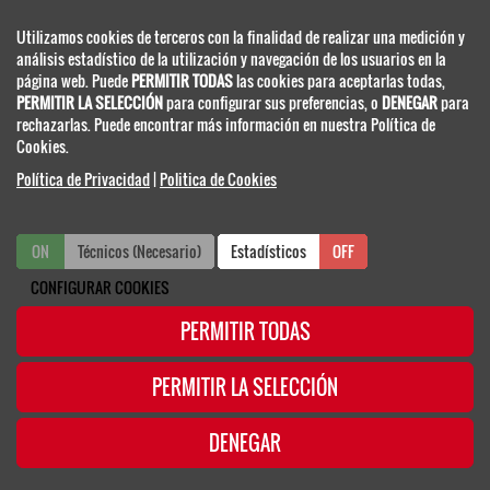
Congresos.
Utilizamos cookies de terceros con la finalidad de realizar una medición y
análisis estadístico de la utilización y navegación de los usuarios en la
•
ORDEN Y LIMPIEZA:
Cualquier elemento situado en un área
página web. Puede
PERMITIR TODAS
las cookies para aceptarlas todas,
de trabajo deberá tener una utilidad reconocida por el
PERMITIR LA SELECCIÓN
para configurar sus preferencias, o
DENEGAR
para
responsable del área y un lugar asignado. Se vigilará muy
rechazarlas. Puede encontrar más información en nuestra Política de
especialmente que nada obstruya los lugares de paso y equipos
Cookies.
contra incendios.
Política de Privacidad
|
Politica de Cookies
Se prohíbe colocar objetos sueltos (herramientas, materiales,
etc.) en pasillos, escaleras o lugares elevados, desde donde se
puedan caer.
ON
Técnicos (Necesario)
ON
OFF
Estadísticos
OFF
CONFIGURAR COOKIES
•
RESIDUOS:
Es obligación de cada una de las empresas
recoger y llevarse de las instalaciones todo el residuo generado
PERMITIR TODAS
durante la actividad de montaje y desmontaje. Se recomienda
se traigan los útiles y medios necesarios.
PERMITIR LA SELECCIÓN
Nunca se considera un trabajo terminado hasta que se hayan
retirado todos los elementos auxiliares que se emplearon para
su realización y todos los materiales de desecho producidos.
DENEGAR
En caso de previsión de alto volumen de mercancía
desechable será obligatorio contratar un contenedor extra a