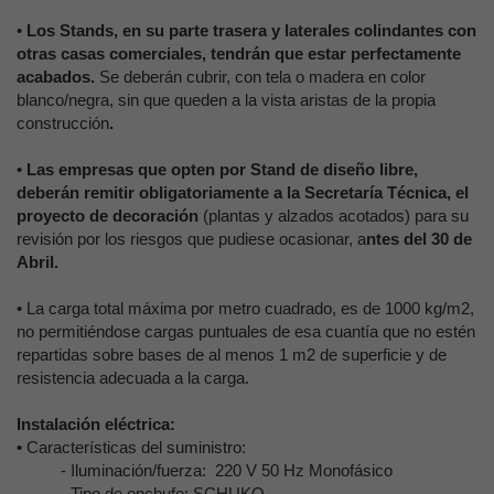
•
Los Stands, en su parte trasera y laterales colindantes con
otras casas comerciales, tendrán que estar perfectamente
acabados.
Se deberán cubrir, con tela o madera en color
blanco/negra, sin que queden a la vista aristas de la propia
construcción
.
•
Las empresas que opten por Stand de diseño libre,
deberán remitir obligatoriamente a la Secretaría Técnica, el
proyecto de decoración
(plantas y alzados acotados) para su
revisión por los riesgos que pudiese ocasionar, a
ntes del 30 de
Abril.
• La carga total máxima por metro cuadrado, es de 1000 kg/m2,
no permitiéndose cargas puntuales de esa cuantía que no estén
repartidas sobre bases de al menos 1 m2 de superficie y de
resistencia adecuada a la carga.
Instalación eléctrica:
•
Características del suministro:
- Iluminación/fuerza: 220 V 50 Hz Monofásico
- Tipo de enchufe: SCHUKO