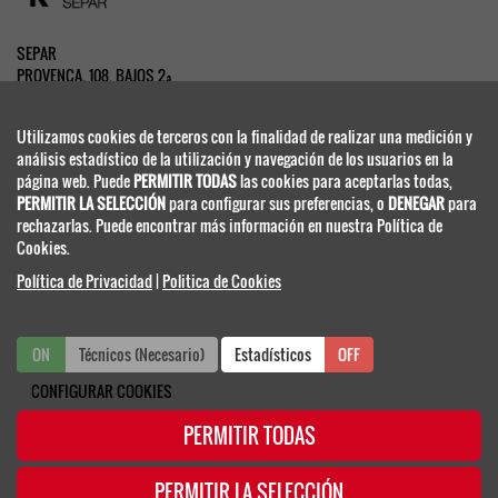
SEPAR
PROVENÇA, 108, BAJOS 2ª
08029 BARCELONA - ESPAÑA
www.separ.es
Utilizamos cookies de terceros con la finalidad de realizar una medición y
análisis estadístico de la utilización y navegación de los usuarios en la
página web. Puede
PERMITIR TODAS
las cookies para aceptarlas todas,
SECRETARIA TÉCNICA
PERMITIR LA SELECCIÓN
para configurar sus preferencias, o
DENEGAR
para
rechazarlas. Puede encontrar más información en nuestra Política de
Cookies.
Congresos Científico Médicos
Política de Privacidad
|
Politica de Cookies
separ@viajeseci.es
Tel.: +34 91 330 07 25
ON
Técnicos (Necesario)
ON
OFF
Estadísticos
OFF
Fax: +34 91 420 39 52
CONFIGURAR COOKIES
PERMITIR TODAS
CONGRESOS ANTERIORES
PERMITIR LA SELECCIÓN