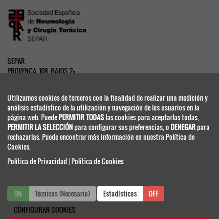
SEPAR
PROVENÇA, 108, BAJOS 2ª
08029 BARCELONA - ESPAÑA
www.separ.es
Utilizamos cookies de terceros con la finalidad de realizar una medición y
análisis estadístico de la utilización y navegación de los usuarios en la
página web. Puede
PERMITIR TODAS
las cookies para aceptarlas todas,
SECRETARIA TÉCNICA
PERMITIR LA SELECCIÓN
para configurar sus preferencias, o
DENEGAR
para
rechazarlas. Puede encontrar más información en nuestra Política de
Cookies.
Congresos Científico Médicos
Política de Privacidad
|
Politica de Cookies
separ@viajeseci.es
Tel.: +34 91 330 07 25
ON
Técnicos (Necesario)
ON
OFF
Estadísticos
OFF
Fax: +34 91 420 39 52
CONFIGURAR COOKIES