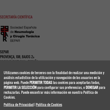
SECRETARÍA CIENTÍFICA
SEPAR
PROVENÇA, 108, BAJOS 2ª
08029 BARCELONA - ESPAÑA
www.separ.es
Utilizamos cookies de terceros con la finalidad de realizar una medición y
análisis estadístico de la utilización y navegación de los usuarios en la
SECRETARIA TÉCNICA
página web. Puede
PERMITIR TODAS
las cookies para aceptarlas todas,
PERMITIR LA SELECCIÓN
para configurar sus preferencias, o
DENEGAR
para
rechazarlas. Puede encontrar más información en nuestra Política de
Cookies.
Congresos Científico Médicos
Política de Privacidad
|
Politica de Cookies
separ@viajeseci.es