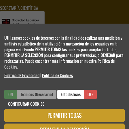
SECRETARÍA CIENTÍFICA
Utilizamos cookies de terceros con la finalidad de realizar una medición y
análisis estadístico de la utilización y navegación de los usuarios en la
www.separ.es
página web. Puede
PERMITIR TODAS
las cookies para aceptarlas todas,
PERMITIR LA SELECCIÓN
para configurar sus preferencias, o
DENEGAR
para
rechazarlas. Puede encontrar más información en nuestra Política de
SECRETARIA TÉCNICA
Cookies.
Política de Privacidad
|
Politica de Cookies
separ@viajeseci.es
ON
Técnicos (Necesario)
ON
OFF
Estadísticos
OFF
Tel.: +34 91 330 07 25
CONFIGURAR COOKIES
PERMITIR TODAS
CONGRESOS ANTERIORES