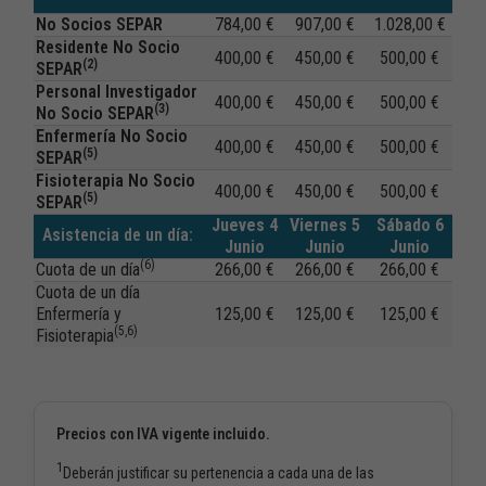
No Socios SEPAR
784,00 €
907,00 €
1.028,00 €
Residente No Socio
400,00 €
450,00 €
500,00 €
(2)
SEPAR
Personal Investigador
400,00 €
450,00 €
500,00 €
(3)
No Socio SEPAR
Enfermería No Socio
400,00 €
450,00 €
500,00 €
(5)
SEPAR
Fisioterapia No Socio
400,00 €
450,00 €
500,00 €
(5)
SEPAR
Jueves 4
Viernes 5
Sábado 6
Asistencia de un día:
Junio
Junio
Junio
(6)
Cuota de un día
266,00 €
266,00 €
266,00 €
Cuota de un día
Enfermería y
125,00 €
125,00 €
125,00 €
(5,6)
Fisioterapia
Precios con IVA vigente incluido.
1
Deberán justificar su pertenencia a cada una de las