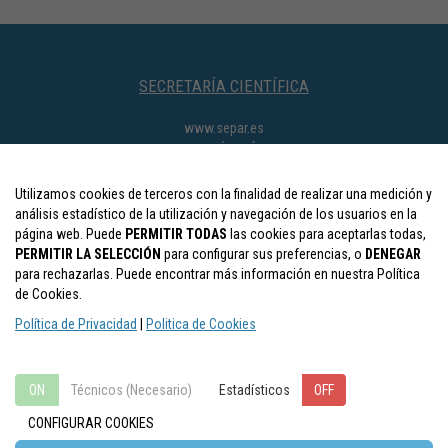
SECRETARÍA CIENTÍFICA
www.separ.es
SECRETARÍA TÉCNICA
separ@viajeseci.es
Utilizamos cookies de terceros con la finalidad de realizar una medición y
CONTACTOS
análisis estadístico de la utilización y navegación de los usuarios en la
página web. Puede
PERMITIR TODAS
las cookies para aceptarlas todas,
Colaboraciones y expo.comercial:
separ.expo@viajeseci.es
PERMITIR LA SELECCIÓN
para configurar sus preferencias, o
DENEGAR
Inscripciones:
separ.inscripciones@viajeseci.es
para rechazarlas. Puede encontrar más información en nuestra Política
Alojamiento:
separ.alojamiento@viajeseci.es
de Cookies.
Científica y otras:
separ@viajeseci.es
Política de Privacidad
|
Politica de Cookies
CONGRESOS ANTERIORES
ON
Técnicos (Necesario)
ON
OFF
Estadísticos
OFF
CONFIGURAR COOKIES