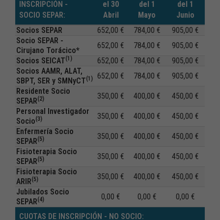
INSCRIPCIÓN -
el 30
del 1
del 1
SOCIO SEPAR:
Abril
Mayo
Junio
Socios SEPAR
652,00 €
784,00 €
905,00 €
Socio SEPAR -
652,00 €
784,00 €
905,00 €
Cirujano Torácico*
(1)
Socios SEICAT
652,00 €
784,00 €
905,00 €
Socios AAMR, ALAT,
652,00 €
784,00 €
905,00 €
(1)
SBPT, SER y SMNyCT
Residente Socio
350,00 €
400,00 €
450,00 €
(2)
SEPAR
Personal Investigador
350,00 €
400,00 €
450,00 €
(3)
Socio
Enfermería Socio
350,00 €
400,00 €
450,00 €
(5)
SEPAR
Fisioterapia Socio
350,00 €
400,00 €
450,00 €
(5)
SEPAR
Fisioterapia Socio
350,00 €
400,00 €
450,00 €
(5)
ARIR
Jubilados Socio
0,00 €
0,00 €
0,00 €
(4)
SEPAR
CUOTAS DE INSCRIPCIÓN - NO SOCIO: