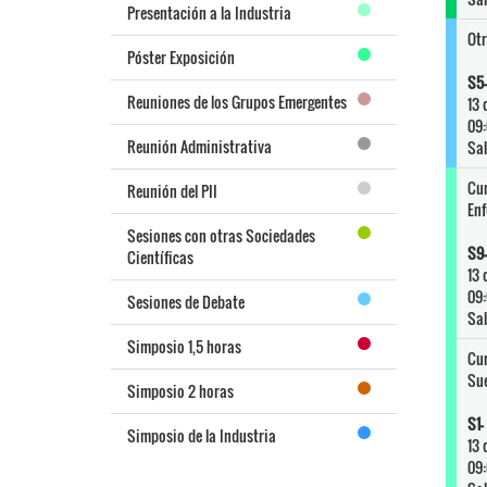
Presentación a la Industria
Otr
Póster Exposición
S5
Reuniones de los Grupos Emergentes
13 
09:
Reunión Administrativa
Sal
Cur
Reunión del PII
Enf
Sesiones con otras Sociedades
S9-
Científicas
13 
09:
Sesiones de Debate
Sal
Simposio 1,5 horas
Cur
Sue
Simposio 2 horas
S1-
Simposio de la Industria
13 
09: