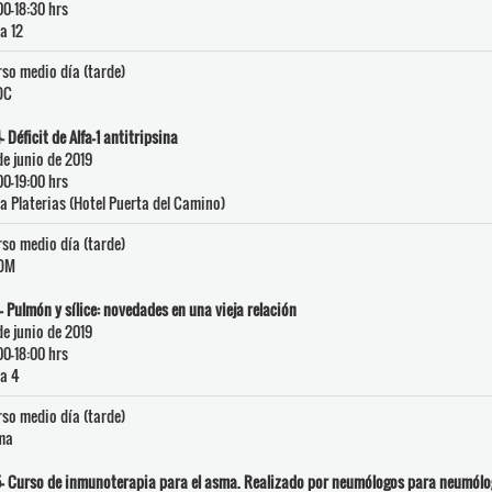
00-18:30 hrs
a 12
so medio día (tarde)
OC
- Déficit de Alfa-1 antitripsina
de junio de 2019
00-19:00 hrs
a Platerias (Hotel Puerta del Camino)
so medio día (tarde)
OM
- Pulmón y sílice: novedades en una vieja relación
de junio de 2019
00-18:00 hrs
a 4
so medio día (tarde)
ma
- Curso de inmunoterapia para el asma. Realizado por neumólogos para neumól