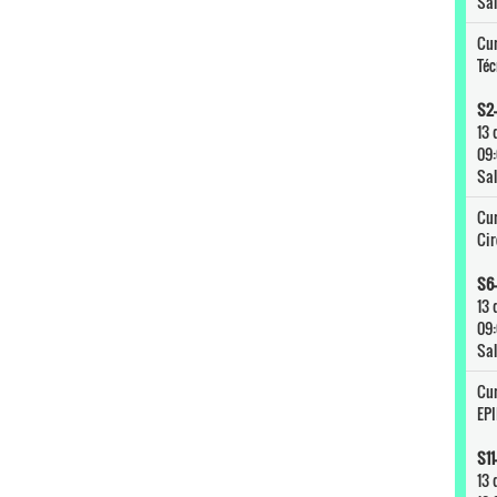
Sal
Cur
Téc
S2-
13 
09:
Sal
Cur
Cir
S6-
13 
09:
Sal
Cur
EP
S11
13 