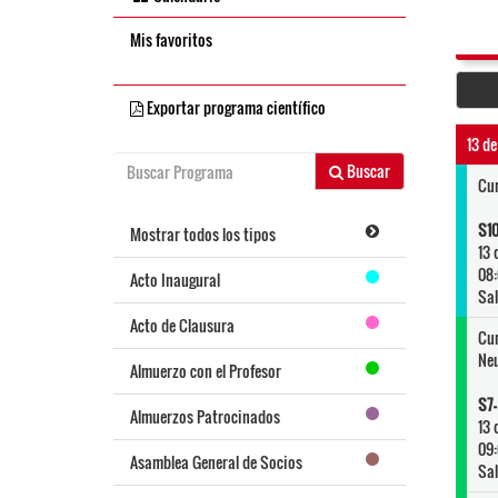
Mis favoritos
Exportar programa científico
13 de
Buscar
Cur
S10
Mostrar todos los tipos
13 
08:
Acto Inaugural
Sal
Acto de Clausura
Cu
Neu
Almuerzo con el Profesor
S7-
Almuerzos Patrocinados
13 
09:
Asamblea General de Socios
Sal