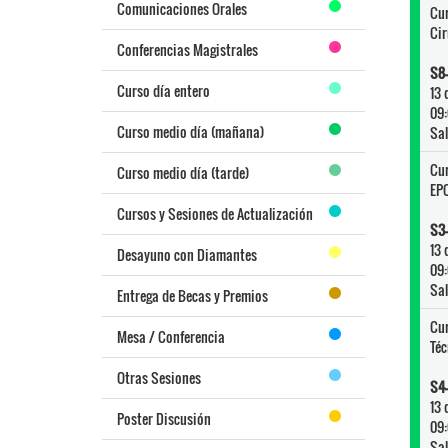
Comunicaciones Orales
Cu
Cir
Conferencias Magistrales
S8-
Curso día entero
13 
09:
Curso medio día (mañana)
Sal
Cu
Curso medio día (tarde)
EP
Cursos y Sesiones de Actualización
S3-
13 
Desayuno con Diamantes
09:
Sal
Entrega de Becas y Premios
Cu
Mesa / Conferencia
Téc
Otras Sesiones
S4-
13 
Poster Discusión
09:
Sal